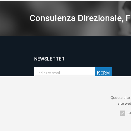
Consulenza Direzionale, F
NEWSLETTER
Accettazione
Privacy Policy
Questo sito 
Via W.Goethe n.24, Bergamo
sito web
+39 035 260900
S
info@easysharefinance.com