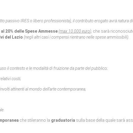
to passivo IRES o libero professionista), il contributo erogato avrà natura di
e
al
20%
delle Spese Ammesse
(max 10.000 euro
)
,
che sarà riconosciuto
ivi del Lazio
(negli altri casi i compensi rientrano nelle spese ammissibili).
cluso il contesto e le modalità di fruizione da parte del pubblico;
lativi costi;
involti attinenti al mondo dell’arte contemporanea;
le.
emporanea
che stileranno la
graduatoria
sulla base della quale sarà ass