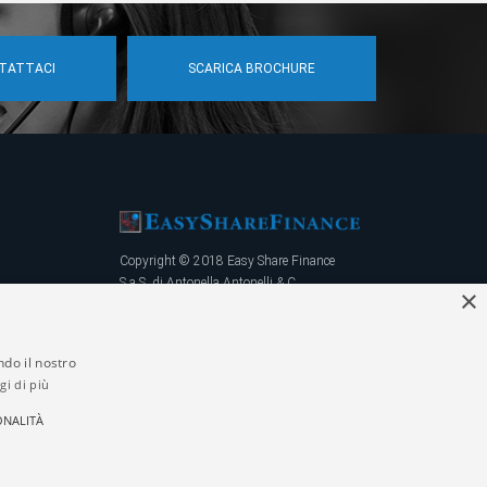
TATTACI
SCARICA BROCHURE
Copyright © 2018 Easy Share Finance
S.a.S. di Antonella Antonelli & C.
×
PIVA 02723100166 / REA 317548
Tutti i diritti riservati.
Sviluppato da
desdinova.it
ndo il nostro
gi di più
ONALITÀ