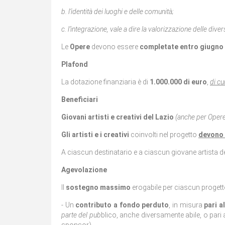
b. l’identità dei luoghi e delle comunità;
c. l’integrazione, vale a dire la valorizzazione delle diver
Le
Opere
devono essere
completate entro giugno
Plafond
La dotazione finanziaria è di
1.000.000 di euro
,
di cu
Beneficiari
Giovani artisti e creativi del Lazio
(anche per Opere 
Gli artisti e i creativi
coinvolti nel progetto
devono 
A ciascun destinatario e a ciascun giovane artista d
Agevolazione
Il
sostegno massimo
erogabile per ciascun progett
- Un
contributo a fondo perduto
, in misura
pari a
parte del pub
blico, anche diversamente abile, o pari 