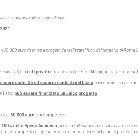
sità e il contrasto alle disuguaglianze.
 2021
.
i 400.000 euro riservati a progetti da realizzarsi fuori dal territorio di Roma 
collettive)
o
a
enti privati
che abbiano personalità giuridica, comprese l
essere under 35 ed essere residenti nel Lazio
o ivi domiciliati per mot
el Lazio
può essere finanziato un unico progetto
.
o è di
50.000 euro
e si compone di:
l 100%
delle Spese Ammesse
,
incluso l’allestimento e quanto altro necessa
al minore importo di spese rimaste a carico dei beneficiari in presenza d