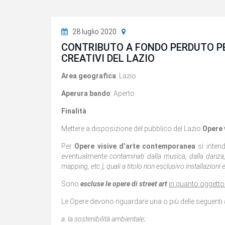
28 luglio 2020
CONTRIBUTO A FONDO PERDUTO PER
CREATIVI DEL LAZIO
Area geografica
: Lazio
Aperura bando
: Aperto
Finalità
Mettere a disposizione del pubblico del Lazio
Opere 
Per
Opere visive d’arte contemporanea
si inte
eventualmente
contaminati dalla musica, dalla danza, 
mapping, etc.), quali a titolo non esclusivo installazioni e
Sono
escluse le opere di street art
in quanto oggetto
Le Opere devono riguardare una o più delle seguenti
a. la sostenibilità ambientale;