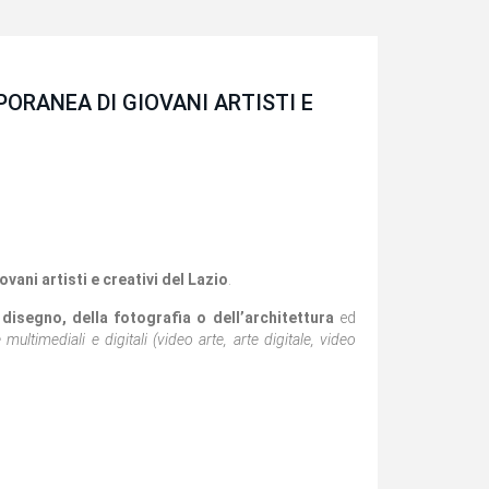
ORANEA DI GIOVANI ARTISTI E
ovani artisti e creativi del Lazio
.
l disegno, della fotografia o dell’architettura
ed
multimediali e digitali (video arte, arte digitale, video