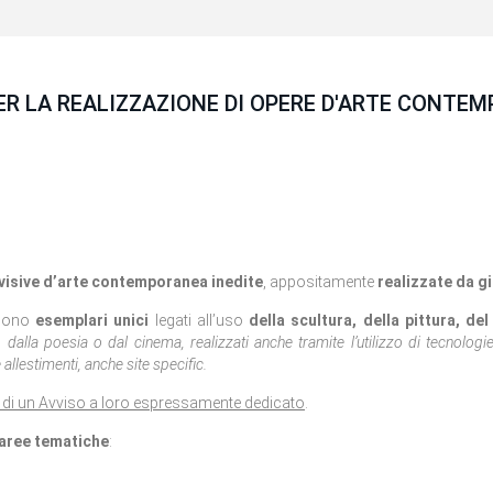
 LA REALIZZAZIONE DI OPERE D'ARTE CONTEMP
visive d’arte contemporanea inedite
, appositamente
realizzate da gi
ndono
esemplari unici
legati all’uso
della scultura, della pittura, de
dalla poesia o dal cinema, realizzati anche tramite l’utilizzo di tecnologie 
 allestimenti, anche site specific.
 di un Avviso a loro espressamente dedicato
.
aree tematiche
: